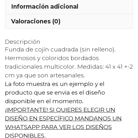
Artesanal
Información adicional
Original
Valoraciones (0)
de
Tenango
México.
Descripción
Cuadrada
Funda de cojín cuadrada (sin relleno).
41
Hermosos y coloridos bordados
x
tradicionales multicolor. Medidas: 41 x 41 +-2
41
cm ya que son artesanales.
cm.
La foto muestra es un ejemplo y el
(Te
producto que se envia es el diseño
Quiero
disponible en el momento.
Bonita)
¡IMPORTANTE! SI QUIERES ELEGIR UN
cantidad
DISEÑO EN ESPECÍFICO MANDANOS UN
WHATSAPP PARA VER LOS DISEÑOS
DISPONIBLES.