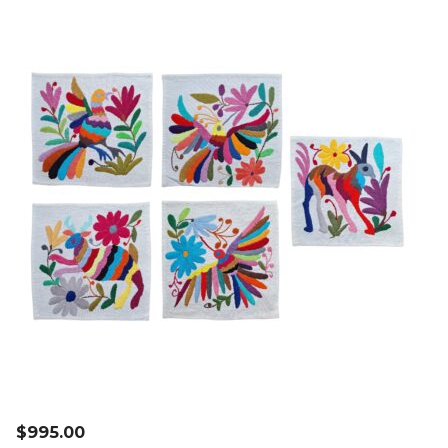
$
995.00