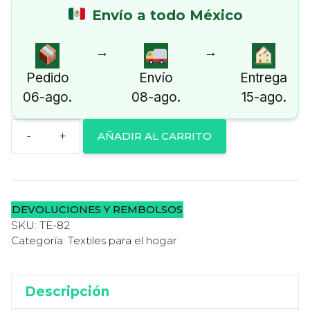
Envío a todo México
→
→
Pedido
Envío
Entrega
06-ago.
08-ago.
15-ago.
AÑADIR AL CARRITO
Two
Sisters
Funda
de
DEVOLUCIONES Y REMBOLSOS
Cojín
SKU:
TE-82
Bordado
Categoría:
Textiles para el hogar
a
Mano
Descripción
Auténtico