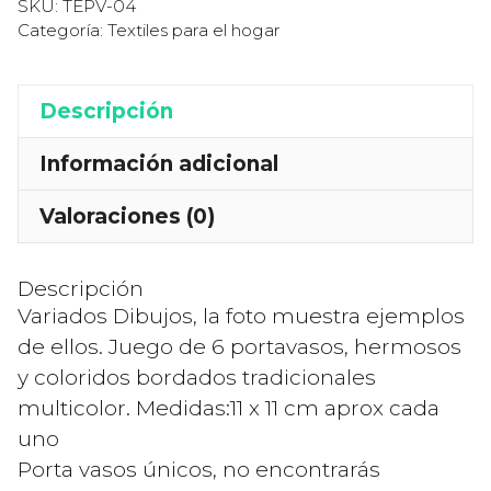
de
SKU:
TEPV-04
6
Categoría:
Textiles para el hogar
Portavasos,
Variados
Descripción
Dibujos
Bordado
Información adicional
a
Valoraciones (0)
Mano
Auténtico
Artesanal
Descripción
Original
Variados Dibujos, la foto muestra ejemplos
de
de ellos. Juego de 6 portavasos, hermosos
Tenango
y coloridos bordados tradicionales
México.
multicolor. Medidas:11 x 11 cm aprox cada
cantidad
uno
Porta vasos únicos, no encontrarás