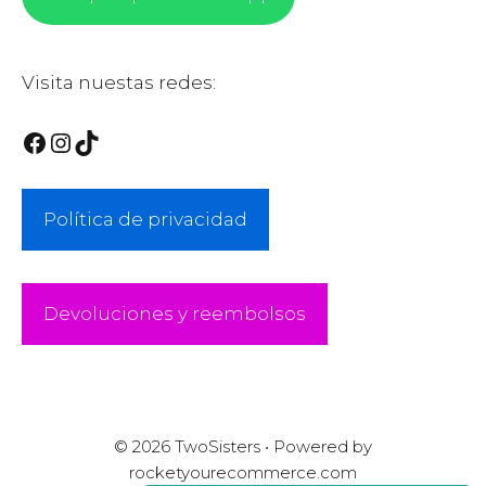
Visita nuestas redes:
Facebook
Instagram
TikTok
Política de privacidad
Devoluciones y reembolsos
© 2026 TwoSisters • Powered by
Artículo añadido al
FINALIZAR
rocketyourecommerce.com
carrito.