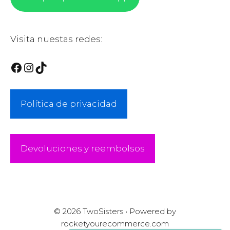
Visita nuestas redes:
Facebook
Instagram
TikTok
Política de privacidad
Devoluciones y reembolsos
© 2026 TwoSisters • Powered by
Artículo añadido al
FINALIZAR
rocketyourecommerce.com
carrito.