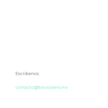
Escribenos:
contacto@twosisters.mx