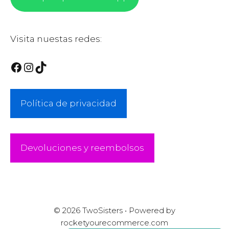
Visita nuestas redes:
Facebook
Instagram
TikTok
Política de privacidad
Devoluciones y reembolsos
© 2026 TwoSisters • Powered by
Artículo añadido al
FINALIZAR
rocketyourecommerce.com
carrito.