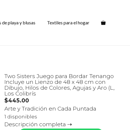
Juego
para
Bordar
s de playa y blusas
Textiles para el hogar
Tenango
Incluye
un
Lienzo
de
48
x
Two Sisters Juego para Bordar Tenango
48
Incluye un Lienzo de 48 x 48 cm con
cm
Dibujo, Hilos de Colores, Agujas y Aro (L,
con
Los Colibrís
Dibujo,
$
445.00
Hilos
Arte y Tradición en Cada Puntada
de
1 disponibles
Colores,
Descripción completa
Agujas