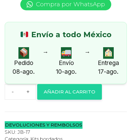
Compra por WhatsApp
y
Aro
(L,
Los
Envío a todo México
Colibrís
cantidad
→
→
Pedido
Envío
Entrega
08-ago.
10-ago.
17-ago.
AÑADIR AL CARRITO
Two
Sisters
Juego
para
DEVOLUCIONES Y REMBOLSOS
Bordar
SKU:
JB-17
Tenango
Categoría:
Kits bordados