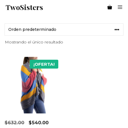
Saltar
TwoSisters
Me
al
contenido
Mostrando el único resultado
¡OFERTA!
El
El
$
632.00
$
540.00