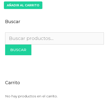
precio
precio
AÑADIR AL CARRITO
original
actual
era:
es:
$632.00.
$540.00.
Buscar
Buscar
por:
BUSCAR
Carrito
No hay productos en el carrito.