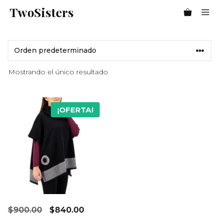
Saltar
TwoSisters
Me
al
contenido
Mostrando el único resultado
¡OFERTA!
El
El
$
900.00
$
840.00