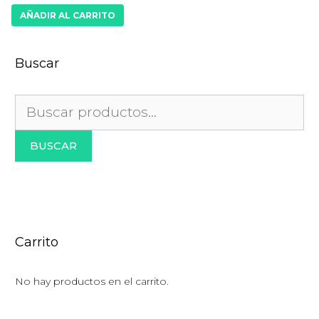
precio
precio
AÑADIR AL CARRITO
original
actual
era:
es:
$900.00.
$840.00.
Buscar
Buscar
por:
BUSCAR
Carrito
No hay productos en el carrito.