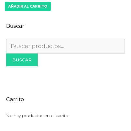
precio
precio
AÑADIR AL CARRITO
original
actual
era:
es:
$879.00.
$660.00.
Buscar
Buscar
por:
BUSCAR
Carrito
No hay productos en el carrito.