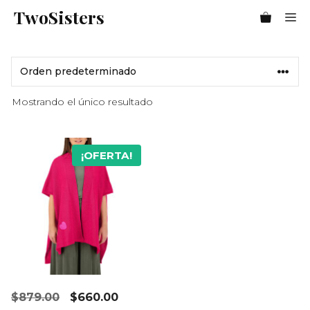
Saltar
TwoSisters
Me
al
contenido
Mostrando el único resultado
¡OFERTA!
El
El
$
879.00
$
660.00