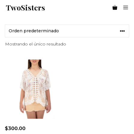
Saltar
TwoSisters
Me
al
contenido
Mostrando el único resultado
$
300.00