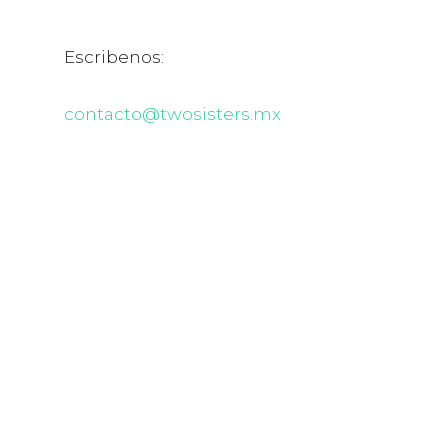
Escribenos:
contacto@twosisters.mx