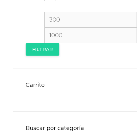
Precio
P
mínimo
m
FILTRAR
Carrito
Buscar por categoría