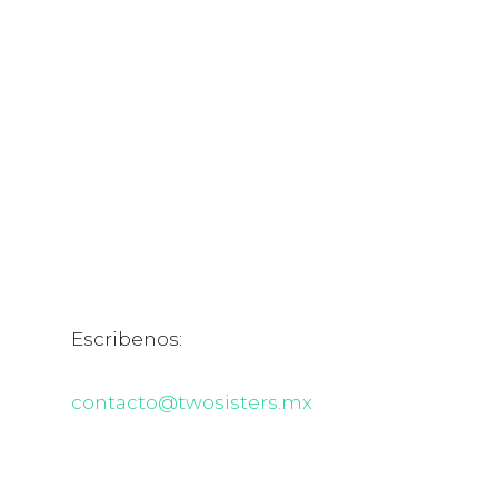
Escribenos:
contacto@twosisters.mx