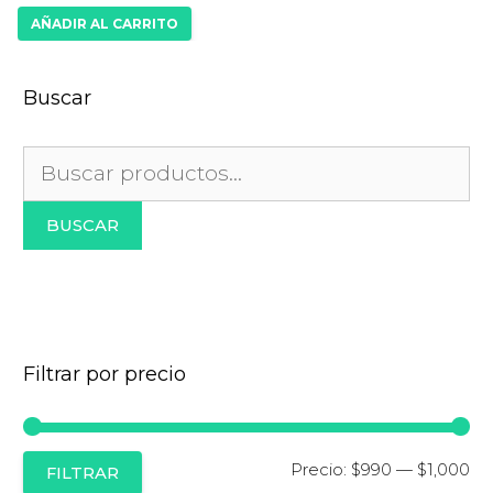
AÑADIR AL CARRITO
Buscar
Buscar
por:
BUSCAR
Filtrar por precio
Pr
Pr
Precio:
$990
—
$1,000
FILTRAR