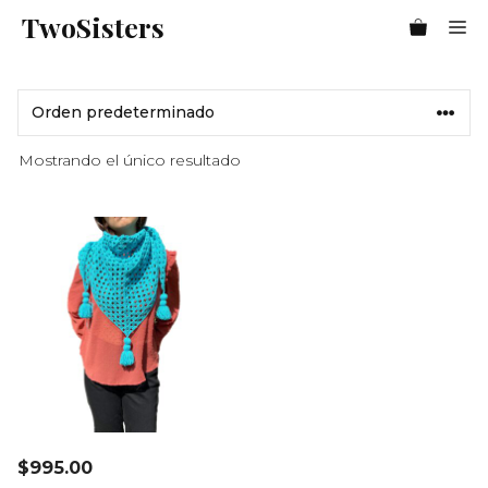
Saltar
TwoSisters
Me
al
contenido
Mostrando el único resultado
$
995.00