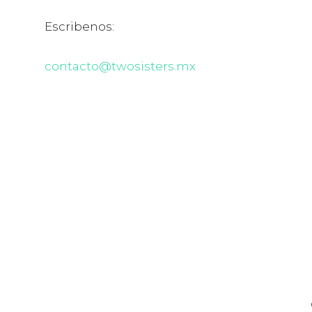
Escribenos:
contacto@twosisters.mx