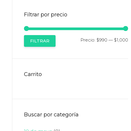
Filtrar por precio
P
P
Precio:
$990
—
$1,000
FILTRAR
m
m
Carrito
Buscar por categoría