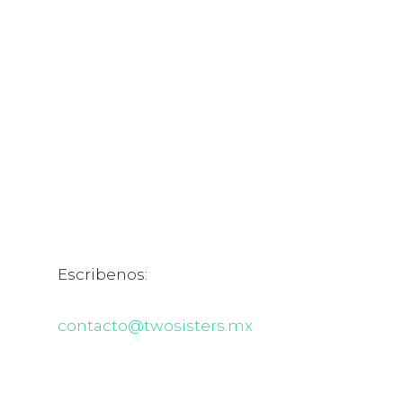
Escribenos:
contacto@twosisters.mx