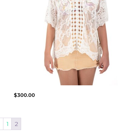
$
300.00
←
1
2